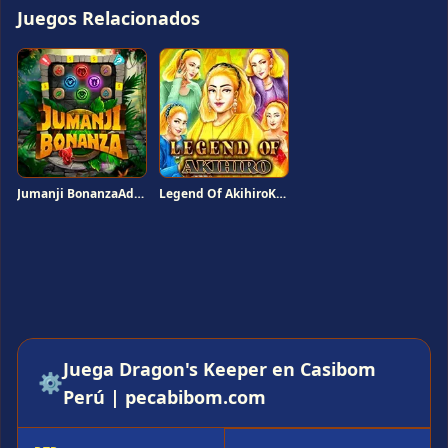
Juegos Relacionados
Jumanji BonanzaAdvantplay
Legend Of AkihiroKA Gaming
Juega Dragon's Keeper en Casibom
⚙️
Perú | pecabibom.com