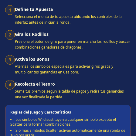
Define tu Apuesta
1
Selecciona el monto de tu apuesta utilizando los controles de la
interfaz antes de iniciar la ronda.
Gira los Rodillos
2
Presiona el botón de giro para poner en marcha los rodillos y buscar
combinaciones ganadoras de dragones.
Activa los Bonos
3
Aterriza los símbolos especiales para activar giros gratis y
multiplicar tus ganancias en Casibom.
Recolecta el Tesoro
4
Suma tus premios según la tabla de pagos y retira tus ganancias
una vez finalizada la partida.
Reglas del Juego y Características
Los símbolos Wild sustituyen a cualquier símbolo excepto el
Scatter para formar combinaciones.
3 o más símbolos Scatter activan automáticamente una ronda de
10 giros gratis.