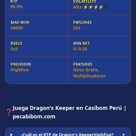
RTP
VOLATILITY
96.5%
Alta ⚡⚡⚡⚡🌑
MAX WIN
PAYLINES
x8000
243
REELS
MIN BET
5x3
S/ 0.20
PROVIDER
FEATURES
Highfive
Giros Gratis,
Multiplicadores
Juega Dragon's Keeper en Casibom Perú |
❓
pecabibom.com
¿Cuál es el RTP de Dragon's KeeperHighfive?
▼