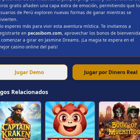
iros gratis añaden una capa extra de emoción, permitiendo que lo
suarios de Perú exploren nuevas formas de ganar mientras se
ivierten.
o esperes más para vivir esta aventura mística. Te invitamos a
egistrarte en
pecasibom.com
, aprovechar los bonos de bienvenid
 comenzar a girar en Jasmine Dreams. ¡La magia te espera en el
ejor casino online del país!
Jugar Demo
Jugar por Dinero Real
gos Relacionados