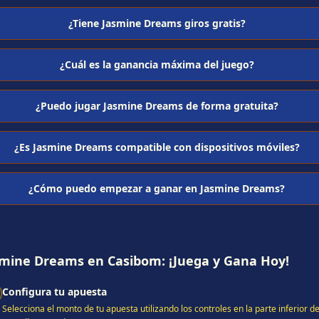
¿Tiene Jasmine Dreams giros gratis?
¿Cuál es la ganancia máxima del juego?
¿Puedo jugar Jasmine Dreams de forma gratuita?
¿Es Jasmine Dreams compatible con dispositivos móviles?
¿Cómo puedo empezar a ganar en Jasmine Dreams?
mine Dreams en Casibom: ¡Juega y Gana Hoy!
Configura tu apuesta
Selecciona el monto de tu apuesta utilizando los controles en la parte inferior de