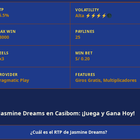
TP
VOLATILITY
6.5%
Alta ⚡⚡⚡⚡🌑
AX WIN
PAYLINES
8000
25
EELS
MIN BET
x3
S/ 0.20
ROVIDER
FEATURES
ragmatic Play
Giros Gratis, Multiplicadores
Jasmine Dreams en Casibom: ¡Juega y Gana Hoy!
¿Cuál es el RTP de Jasmine Dreams?