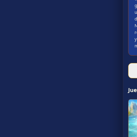
g
u
d
N
r
y
m
Jue