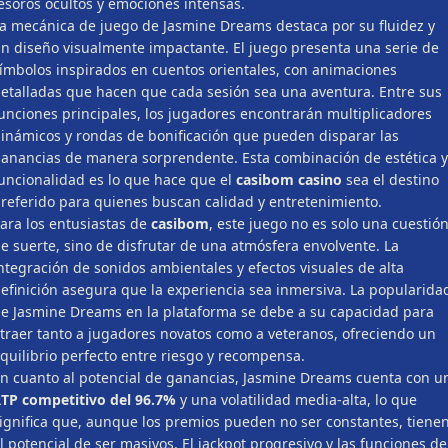
esoros ocultos y emociones intensas.
a mecánica de juego de Jasmine Dreams destaca por su fluidez y
n diseño visualmente impactante. El juego presenta una serie de
ímbolos inspirados en cuentos orientales, con animaciones
etalladas que hacen que cada sesión sea una aventura. Entre sus
unciones principales, los jugadores encontrarán multiplicadores
inámicos y rondas de bonificación que pueden disparar las
anancias de manera sorprendente. Esta combinación de estética y
uncionalidad es lo que hace que el
casibom casino
sea el destino
referido para quienes buscan calidad y entretenimiento.
ara los entusiastas de
casibom
, este juego no es solo una cuestió
e suerte, sino de disfrutar de una atmósfera envolvente. La
ntegración de sonidos ambientales y efectos visuales de alta
efinición asegura que la experiencia sea inmersiva. La popularida
e Jasmine Dreams en la plataforma se debe a su capacidad para
traer tanto a jugadores novatos como a veteranos, ofreciendo un
quilibrio perfecto entre riesgo y recompensa.
n cuanto al potencial de ganancias, Jasmine Dreams cuenta con u
TP competitivo del 96.7%
y una volatilidad media-alta, lo que
ignifica que, aunque los premios pueden no ser constantes, tiene
l potencial de ser masivos. El jackpot progresivo y las funciones de