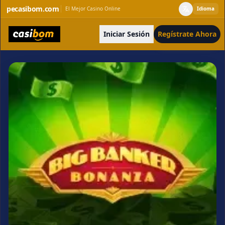
pecasibom.com
El Mejor Casino Online
Idioma
Iniciar Sesión
Regístrate Ahora