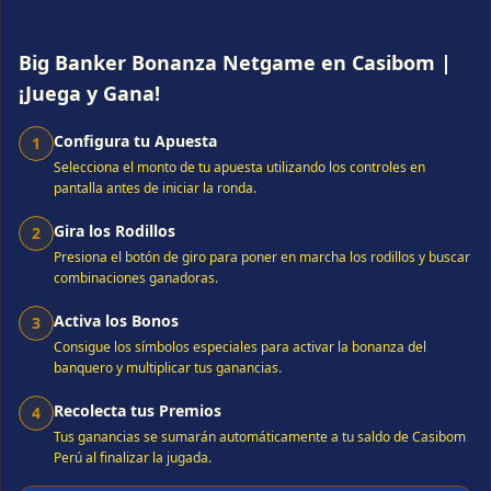
Big Banker Bonanza Netgame en Casibom |
¡Juega y Gana!
Configura tu Apuesta
1
Selecciona el monto de tu apuesta utilizando los controles en
pantalla antes de iniciar la ronda.
Gira los Rodillos
2
Presiona el botón de giro para poner en marcha los rodillos y buscar
combinaciones ganadoras.
Activa los Bonos
3
Consigue los símbolos especiales para activar la bonanza del
banquero y multiplicar tus ganancias.
Recolecta tus Premios
4
Tus ganancias se sumarán automáticamente a tu saldo de Casibom
Perú al finalizar la jugada.