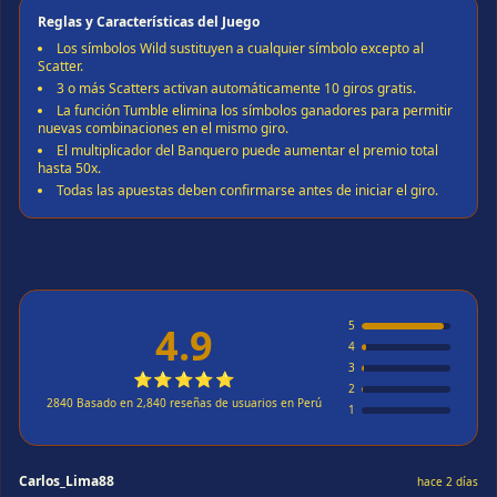
Reglas y Características del Juego
Los símbolos Wild sustituyen a cualquier símbolo excepto al
Scatter.
3 o más Scatters activan automáticamente 10 giros gratis.
La función Tumble elimina los símbolos ganadores para permitir
nuevas combinaciones en el mismo giro.
El multiplicador del Banquero puede aumentar el premio total
hasta 50x.
Todas las apuestas deben confirmarse antes de iniciar el giro.
5
4.9
4
3
⭐⭐⭐⭐⭐
2
2840 Basado en 2,840 reseñas de usuarios en Perú
1
Carlos_Lima88
hace 2 días