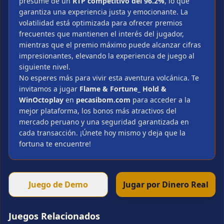
presume de un
RTP competitivo del 96.2%
, lo que
garantiza una experiencia justa y emocionante. La
volatilidad está optimizada para ofrecer premios
frecuentes que mantienen el interés del jugador,
mientras que el premio máximo puede alcanzar cifras
impresionantes, elevando la experiencia de juego al
siguiente nivel.
No esperes más para vivir esta aventura volcánica. Te
invitamos a jugar
Flame & Fortune_ Hold &
WinOctoplay
en
pecasibom.com
para acceder a la
mejor plataforma, los bonos más atractivos del
mercado peruano y una seguridad garantizada en
cada transacción. ¡Únete hoy mismo y deja que la
fortuna te encuentre!
Juego de Demo
Jugar por Dinero Real
Juegos Relacionados