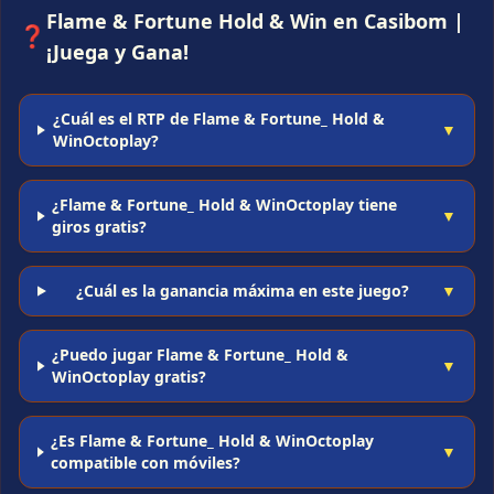
Flame & Fortune Hold & Win en Casibom |
❓
¡Juega y Gana!
¿Cuál es el RTP de Flame & Fortune_ Hold &
▼
WinOctoplay?
¿Flame & Fortune_ Hold & WinOctoplay tiene
▼
giros gratis?
¿Cuál es la ganancia máxima en este juego?
▼
¿Puedo jugar Flame & Fortune_ Hold &
▼
WinOctoplay gratis?
¿Es Flame & Fortune_ Hold & WinOctoplay
▼
compatible con móviles?