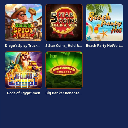
Diego's Spicy TruckMancala
5 Star Coins_ Hold & WinOctoplay
Beach Party HotVoltent
Gods of Egypt5men
Big Banker BonanzaNetgame