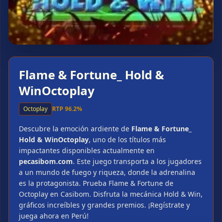
▶
Flame & Fortune_ Hold &
WinOctoplay
Octoplay
RTP 96.2%
Descubre la emoción ardiente de
Flame & Fortune_
Hold & WinOctoplay
, uno de los títulos más
impactantes disponibles actualmente en
pecasibom.com
. Este juego transporta a los jugadores
a un mundo de fuego y riqueza, donde la adrenalina
es la protagonista. Prueba Flame & Fortune de
Octoplay en Casibom. Disfruta la mecánica Hold & Win,
gráficos increíbles y grandes premios. ¡Regístrate y
juega ahora en Perú!