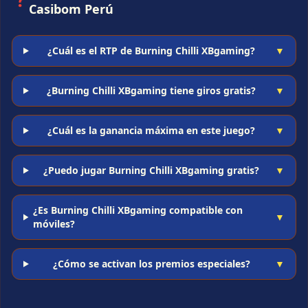
Casibom Perú
¿Cuál es el RTP de Burning Chilli XBgaming?
▼
¿Burning Chilli XBgaming tiene giros gratis?
▼
¿Cuál es la ganancia máxima en este juego?
▼
¿Puedo jugar Burning Chilli XBgaming gratis?
▼
¿Es Burning Chilli XBgaming compatible con
▼
móviles?
¿Cómo se activan los premios especiales?
▼