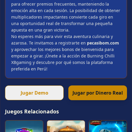
para ofrecer premios frecuentes, manteniendo la
emoción alta en cada sesión. La posibilidad de obtener
multiplicadores impactantes convierte cada giro en
una oportunidad real de transformar una pequeña
apuesta en una gran victoria.
No esperes más para vivir esta aventura culinaria y
azarosa. Te invitamos a registrarte en
pecasibom.com
y aprovechar los mejores bonos de bienvenida para
empezar a girar. ¡Únete a la acción de Burning Chilli
XBgaming y descubre por qué somos la plataforma
preferida en Perú!
Jugar Demo
Jugar por Dinero Real
Juegos Relacionados