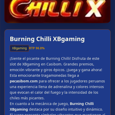
▶
Burning Chilli XBgaming
XBgaming
RTP 96.8%
¡Siente el picante de Burning Chilli! Disfruta de este
slot de XBgaming en Casibom. Grandes premios,
emoción vibrante y giros épicos. ¡Juega y gana ahora!
Esta emocionante tragamonedas llega a
pecasibom.com
para ofrecer a los jugadores peruanos
una experiencia llena de adrenalina y colores intensos
que evocan el calor del fuego y la intensidad de los
chiles más picantes.
En cuanto a la mecánica de juego,
Burning Chilli
XBgaming
destaca por su diseño intuitivo y dinámico.
El juego presenta símbolos vibrantes que mantienen al