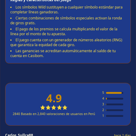
Los símbolos Wild sustituyen a cualquier símbolo estándar para
completar líneas ganadoras.
Ciertas combinaciones de símbolos especiales activan la ronda
de giros gratis.
El pago de los premios se calcula multiplicando el valor de la
línea por el monto de tu apuesta.
El juego cuenta con un generador de números aleatorios (RNG)
que garantiza la equidad de cada giro.
Las ganancias se acreditan automáticamente al saldo de tu
cuenta en Casibom.
5
4.9
4
3
⭐⭐⭐⭐⭐
2
2840 Basado en 2,840 valoraciones de usuarios en Perú
1
Carlos_Sullca88
hace 2 días