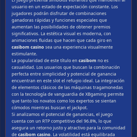
usuario en un estado de expectación constante. Los
jugadores podrán disfrutar de combinaciones
ganadoras rápidas y funciones especiales que
aumentan las posibilidades de obtener premios
significativos. La estética visual es moderna, con
animaciones fluidas que hacen que cada giro en
casibom casino
sea una experiencia visualmente
estimulante.
La popularidad de este título en
casibom
no es
casualidad. Los usuarios que buscan la combinación
perfecta entre simplicidad y potencial de ganancia
encuentran en este slot el refugio ideal. La integración
de elementos clásicos de las máquinas tragamonedas
con la tecnología de vanguardia de XBgaming permite
que tanto los novatos como los expertos se sientan
cómodos mientras buscan el jackpot.
Si analizamos el potencial de ganancias, el juego
cuenta con un RTP competitivo del 96.8%, lo que
asegura un retorno justo y atractivo para la comunidad
de
casibom casino
. La volatilidad está equilibrada