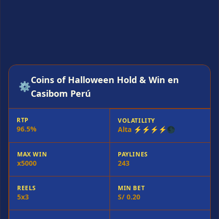
Coins of Halloween Hold & Win en
⚙️
Casibom Perú
RTP
VOLATILITY
96.5%
Alta ⚡⚡⚡⚡🌑
MAX WIN
PAYLINES
x5000
243
REELS
MIN BET
5x3
S/ 0.20