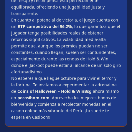
de riesgo y recompensa está perfectamente
equilibrada, ofreciendo una jugabilidad justa y
transparente.
En cuanto al potencial de victoria, el juego cuenta con
un
RTP competitivo del 96.2%
, lo que garantiza que el
jugador tenga posibilidades reales de obtener
retornos significativos. La volatilidad media-alta
permite que, aunque los premios puedan no ser
constantes, cuando llegan, suelen ser contundentes,
especialmente durante las rondas de Hold & Win
donde el Jackpot puede estar al alcance de un solo giro
afortunadísimo.
No esperes a que llegue octubre para vivir el terror y
la fortuna. Te invitamos a experimentar la adrenalina
de
Coins of Halloween – Hold & WinBsg
ahora mismo
en
pecasibom.com
. Aprovecha los mejores bonos de
bienvenida y comienza a recolectar monedas en el
casino online más vibrante del Perú. ¡La suerte te
espera en Casibom!