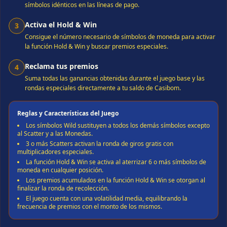
símbolos idénticos en las líneas de pago.
Activa el Hold & Win
3
Consigue el número necesario de símbolos de moneda para activar
la función Hold & Win y buscar premios especiales.
Reclama tus premios
4
Suma todas las ganancias obtenidas durante el juego base y las
rondas especiales directamente a tu saldo de Casibom.
Reglas y Características del Juego
Los símbolos Wild sustituyen a todos los demás símbolos excepto
al Scatter y a las Monedas.
3 o más Scatters activan la ronda de giros gratis con
multiplicadores especiales.
La función Hold & Win se activa al aterrizar 6 o más símbolos de
moneda en cualquier posición.
Los premios acumulados en la función Hold & Win se otorgan al
finalizar la ronda de recolección.
El juego cuenta con una volatilidad media, equilibrando la
frecuencia de premios con el monto de los mismos.