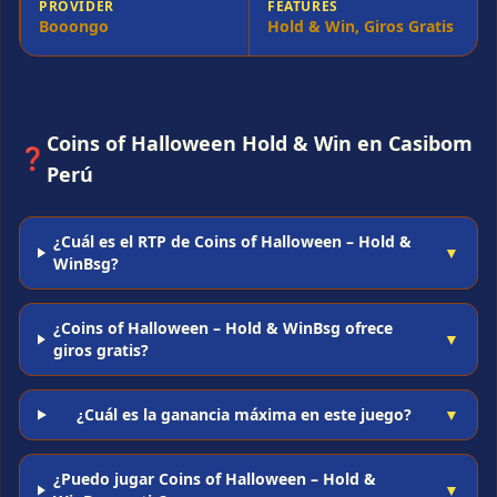
PROVIDER
FEATURES
Booongo
Hold & Win, Giros Gratis
Coins of Halloween Hold & Win en Casibom
❓
Perú
¿Cuál es el RTP de Coins of Halloween – Hold &
▼
WinBsg?
¿Coins of Halloween – Hold & WinBsg ofrece
▼
giros gratis?
¿Cuál es la ganancia máxima en este juego?
▼
¿Puedo jugar Coins of Halloween – Hold &
▼