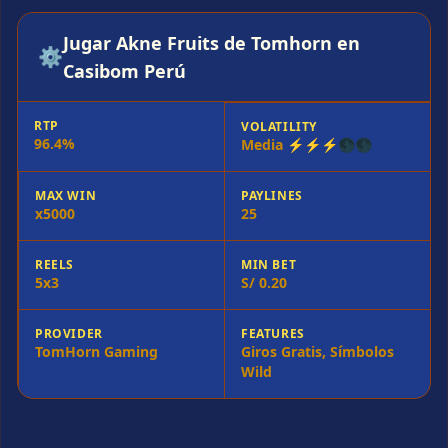
Jugar Akne Fruits de Tomhorn en
⚙️
Casibom Perú
RTP
VOLATILITY
96.4%
Media ⚡⚡⚡🌑🌑
MAX WIN
PAYLINES
x5000
25
REELS
MIN BET
5x3
S/ 0.20
PROVIDER
FEATURES
TomHorn Gaming
Giros Gratis, Símbolos
Wild