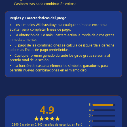
Casibom tras cada combinación exitosa.
Reglas y Características del Juego
Los símbolos Wild sustituyen a cualquier símbolo excepto al
Scatter para completar líneas de pago.
La obtención de 3 o más Scatters activa la ronda de giros gratis
inmediatamente.
El pago de las combinaciones se calcula de izquierda a derecha
sobre las líneas de pago predefinidas.
Cualquier premio ganado durante los giros gratis se suma al
premio total de la sesión.
La función de cascada elimina los símbolos ganadores para
permitir nuevas combinaciones en el mismo giro.
5
4.9
4
3
⭐⭐⭐⭐⭐
2
2840 Basado en 2,840 reseñas de usuarios en Perú
1