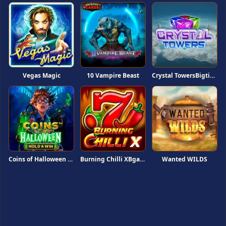
Vegas Magic
10 Vampire Beast
Crystal TowersBigtimegaming
Coins of Halloween – Hold & WinBsg
Burning Chilli XBgaming
Wanted WILDS