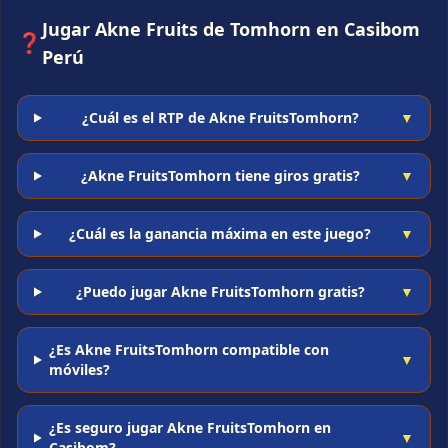
Jugar Akne Fruits de Tomhorn en Casibom
❓
Perú
¿Cuál es el RTP de Akne FruitsTomhorn?
▼
¿Akne FruitsTomhorn tiene giros gratis?
▼
¿Cuál es la ganancia máxima en este juego?
▼
¿Puedo jugar Akne FruitsTomhorn gratis?
▼
¿Es Akne FruitsTomhorn compatible con
▼
móviles?
¿Es seguro jugar Akne FruitsTomhorn en
▼
Casibom?